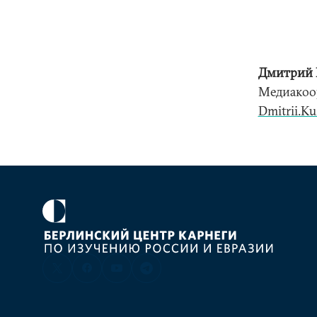
Дмитрий 
Медиакоо
Dmitrii.K