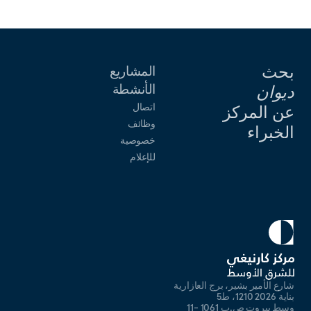
بحث
المشاريع
الأنشطة
ديوان
اتصال
عن المركز
وظائف
الخبراء
خصوصية
للإعلام
شارع الأمير بشير، برج العازارية
بناية 2026 1210، ط5
وسط بيروت ص.ب 1061 -11