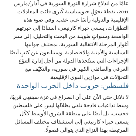
عامًا من اندلاع شرارة الثورة السورية في آذار/مارس
2011، نقطةَ تحوّلٍ جيوسياسية كُبرى قلبَت المعادلات
الإقليمية والدولية رأسًا على عقب. وفي ضوءِ هذه
التطوّرات، يسعى خبراء كارنيغي، استنادًا إلى خبرتهم
الواسعة وسنواتٍ طويلة من البحث والتحليل، إلى سبر
أغوار المرحلة الانتقالية السورية، بمختلف جوانبها
السياسية والأمنية والاقتصادية. وسيتابعون عن كثبٍ أيضًا
الإجراءات التي ستتّخذها الدولة من أجل إدارة التنوّع
العرقي والطائفي الكبير في سورية، والتكيّف مع
التحوّلات في موازين القوى الإقليمية.
فلسطين: حروب داخل الحرب الواحدة
لا دلائل حتى الآن على أن الصراع في غزة سينتهي قريبًا،
وسط تداعيات فادحة تلقي بظلالها ليس على فلسطين
فحسب، بل أيضًا على منطقة الشرق الأوسط ككُل.
يسعى خبراء كارنيغي إلى استشفاف مختلف المسائل
المرتبطة بهذا النزاع الذي يتوالى فصولًا.