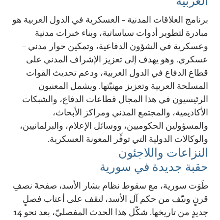
العربية
برنامج العلاقات المدنية - العسكرية في الدول العربية هو
مبادرة لتطوير أدوات سياساتية، وبناء خبرات مدنية
وعسكرية في الشؤون الدفاعية، وتمكين حوار مدني –
عسكري. وهو يهدف إلى تعزيز الإشراف المدني على
قطاع الدفاع في الدول العربية، ودعم تحديث القوات
المسلحة العربية وتعزيز مهنيّتها. ويشمل المعنيون
الرئيسيون في هذا المجال قطاعات الدفاع، والشبكات
الأكاديمية، والمجتمع المدني ومراكز الأبحاث،
والمسؤولين الحكوميين، ووسائل الإعلام، والبرلمانيين،
والوكالات الدولية التي توفِّر المعونة العسكرية.
النزاعات واللاجئون
حقبة جديدة في سورية
طَوَت سورية، مع سقوط نظام بشار الأسد، صفحةَ نصفِ
قرنٍ ونيّف من حكم آل الأسد، لتقف على أعتاب فصلٍ
جديدٍ من تاريخها. شكّل هذا الحدث المفصليّ، بعد نحو 14