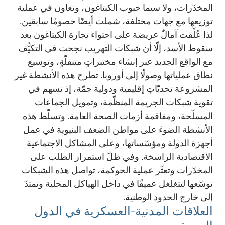
المخدّرات، ولا سيما حبوب الكبتاغون، وتعاون في عملية
توزيعها مع جهات مختلفة، شملت أيضًا خصومًا سابقين.
لذا عُلِّقت آمالٌ عريضة على احتواء تجارة الكبتاغون بعد
سقوط الأسد، إلّا أن شبكات التهريب نجحت في التكيُّف
مع الواقع الجديد عبر إنشاء مختبراتٍ متنقلّةٍ، وتوسيع
نطاق عملياتها وصولًا إلى أوروبا. تطرح هذه الأنشطة غير
المشروعة تحديّاتٍ إقليمية ودولية جمّة، إذ تسهم في
تقوية شبكات الجريمة المنظّمة، وتمويل الجماعات
المسلّحة، ومفاقمة أزمات الصحة العامة. وتسلّط هذه
الأنشطة الضوءَ على مواطن الضعف البنيوية في عمل
أجهزة الدولة ومؤسّساتها، وعلى المشاكل الاجتماعية
الاقتصادية الراسخة. وفي ظلّ استمرار الطلب على
المخدّرات وتعثّر عملية الحوكمة، تواصل هذه الشبكات
توسّعها لتتغلغل عميقًا في داخل الهياكل المحلية وتمتدّ
إلى خارج الحدود الوطنية.
العلاقات المدنية-العسكرية في الدول